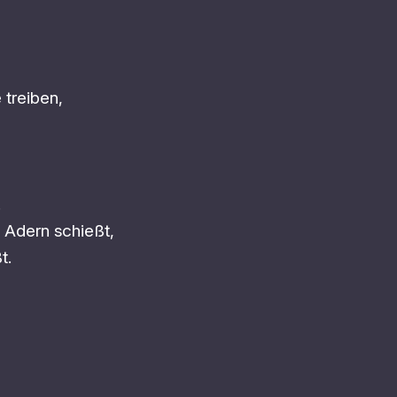
 treiben,
.
e Adern schießt,
t.